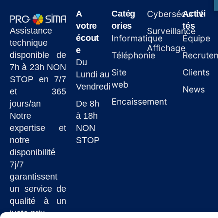
A
Catég
Cybersécurité
Activi
votre
ories
tés
Assistance
Surveillance
écout
Informatique
Équipe
technique
Affichage
e
disponible de
Téléphonie
Recrute
Du
7h à 23h NON
Site
Clients
Lundi au
STOP en 7/7
web
Vendredi
News
et 365
Encaissement
jours/an
De 8h
Notre
à 18h
expertise et
NON
notre
STOP
disponibilité
7j/7
garantissent
un service de
qualité à un
juste prix.