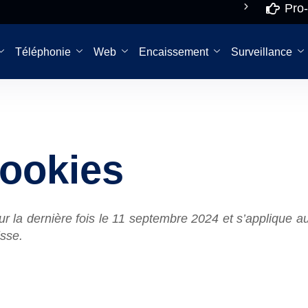
Pro-
De 8h à 18h NON
Pro-
STOP
re
Téléphonie
Web
Encaissement
Surveillance
cookies
our la dernière fois le 11 septembre 2024 et s’applique 
sse.