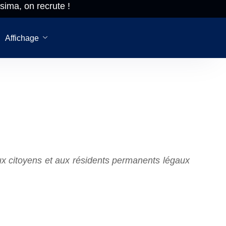
sima, on recrute !
sima, on
Du lundi 
crute!
vendred
Affichage
aux citoyens et aux résidents permanents légaux