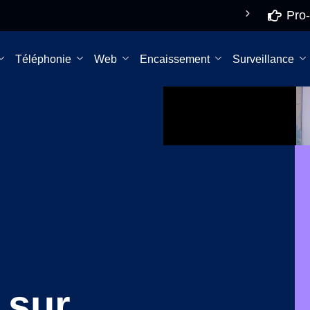
Pro-
De 8h à 18h NON
Pro-s
STOP
rec
Téléphonie
Web
Encaissement
Surveillance
 sur