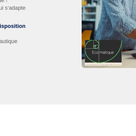
e !
ui s’adapte
isposition
eautique