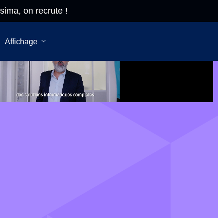
sima, on recrute !
ima, on
Du lundi a
rute!
vendredi
Affichage