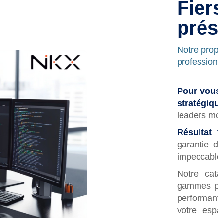
Fier
pré
Notre prop
profession
Pour vous
stratégiq
leaders mo
Résultat 
garantie 
impeccable
Notre cat
gammes pe
performan
votre esp