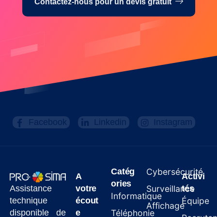
Contactez-nous pour un devis gratuit
Facebook
Linkedin
Instagram
Catég
Cybersécurité
A
Activi
ories
Assistance
votre
Surveillance
tés
Informatique
technique
écout
Équipe
Affichage
disponible de
e
Téléphonie