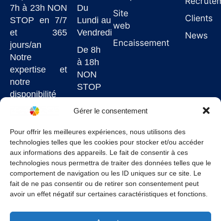
Recrute
7h à 23h NON
Du
Site
Clients
STOP en 7/7
Lundi au
web
et 365
Vendredi
News
Encaissement
jours/an
De 8h
Notre
à 18h
expertise et
NON
notre
STOP
disponibilité
7j/7
Gérer le consentement
garantissent
un service de
Pour offrir les meilleures expériences, nous utilisons des
technologies telles que les cookies pour stocker et/ou accéder
qualité à un
aux informations des appareils. Le fait de consentir à ces
juste prix.
technologies nous permettra de traiter des données telles que le
comportement de navigation ou les ID uniques sur ce site. Le
fait de ne pas consentir ou de retirer son consentement peut
avoir un effet négatif sur certaines caractéristiques et fonctions.
Conditions Générales
–
Politique de confidentialité
–
Mentions légales
–
Politique de cookies
–