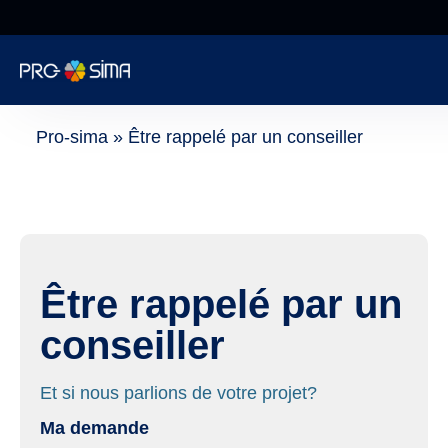
De 8h à 18h NON
STOP
Informatique
Pro-sima
»
Être rappelé par un conseiller
Cybersécurité
Téléphonie
Être rappelé par un
Web
conseiller
Encaissement
Et si nous parlions de votre projet?
Ma demande
Surveillance