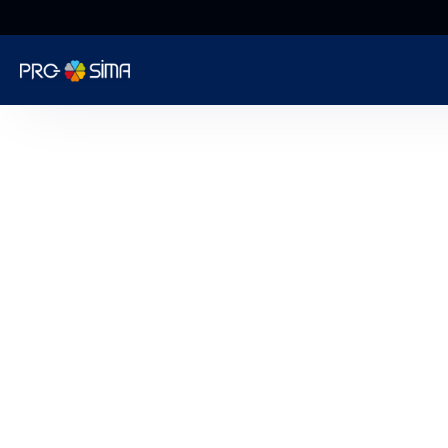
Du lundi au
vendredi
Informatique
Cybersécurité
Téléphonie
Web
Encaissement
Surveillance