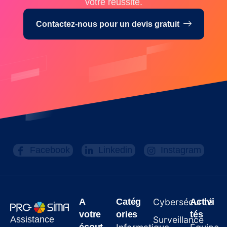
votre réussite.
Contactez-nous pour un devis gratuit
Facebook
Linkedin
Instagram
A
Catég
Cybersécurité
Activi
votre
ories
tés
Assistance
Surveillance