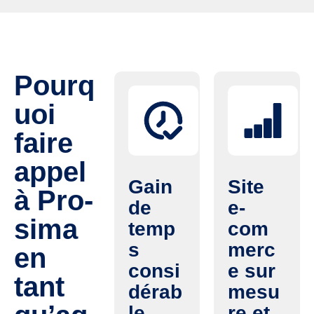
Pourq
uoi
faire
appel
Gain
Site
à Pro-
de
e-
sima
temp
com
s
merc
en
consi
e sur
tant
dérab
mesu
le
re et