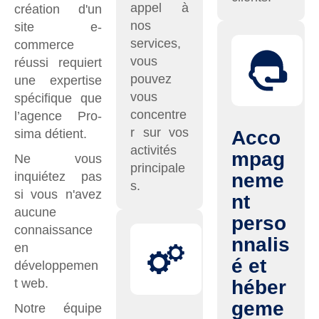
appel à
création d'un
nos
site e-
services,
commerce
vous
réussi requiert
pouvez
une expertise
vous
spécifique que
concentre
l’agence Pro-
r sur vos
sima détient.
Acco
activités
mpag
Ne vous
principale
inquiétez pas
neme
s.
si vous n'avez
nt
aucune
perso
connaissance
nnalis
en
é et
développemen
t web.
héber
geme
Notre équipe