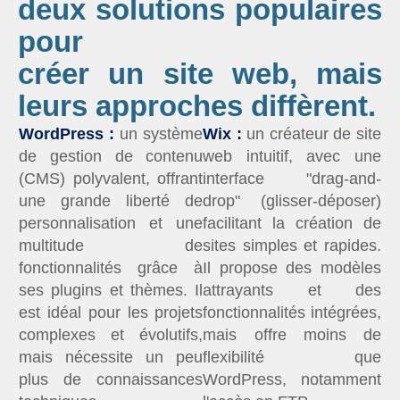
deux solutions populaires
pour
créer un site web, mais
leurs approches diffèrent.
WordPress :
un système
Wix :
un créateur de site
de gestion de contenu
web intuitif, avec une
(CMS) polyvalent, offrant
interface "drag-and-
une grande liberté de
drop" (glisser-déposer)
personnalisation et une
facilitant la création de
multitude de
sites simples et rapides.
fonctionnalités grâce à
Il propose des modèles
ses plugins et thèmes. Il
attrayants et des
est idéal pour les projets
fonctionnalités intégrées,
complexes et évolutifs,
mais offre moins de
mais nécessite un peu
flexibilité que
plus de connaissances
WordPress, notamment