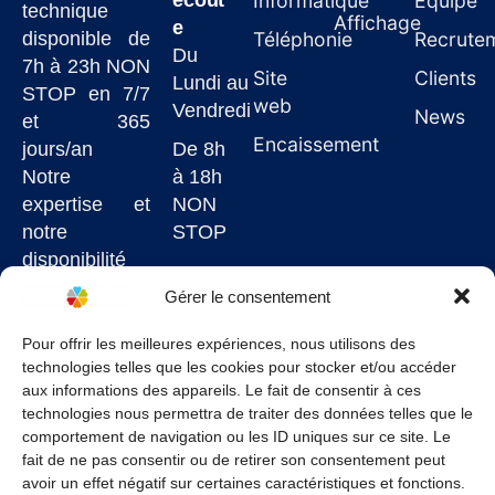
écout
Informatique
Équipe
technique
Affichage
e
disponible de
Téléphonie
Recrute
Du
7h à 23h NON
Site
Clients
Lundi au
STOP en 7/7
web
Vendredi
News
et 365
Encaissement
jours/an
De 8h
Notre
à 18h
expertise et
NON
notre
STOP
disponibilité
7j/7
Gérer le consentement
garantissent
un service de
Pour offrir les meilleures expériences, nous utilisons des
technologies telles que les cookies pour stocker et/ou accéder
qualité à un
aux informations des appareils. Le fait de consentir à ces
juste prix.
technologies nous permettra de traiter des données telles que le
comportement de navigation ou les ID uniques sur ce site. Le
fait de ne pas consentir ou de retirer son consentement peut
avoir un effet négatif sur certaines caractéristiques et fonctions.
Conditions Générales
–
Politique de confidentialité