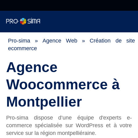
Pro-sima, on
recrute!
Informatique
Pro-sima
»
Agence Web
»
Création de site
ecommerce
Cybersécurité
Agence
Téléphonie
Woocommerce à
Web
Montpellier
Encaissement
Pro-sima dispose d’une équipe d'experts e-
commerce spécialisée sur WordPress et à votre
Surveillance
service sur la région montpelliéraine.