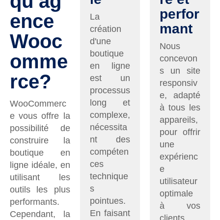
qu’ag
perfor
ence
La
mant
création
Wooc
d'une
Nous
boutique
omme
concevon
en ligne
s un site
rce?
est un
responsiv
processus
e, adapté
long et
WooCommerc
à tous les
complexe,
e vous offre la
appareils,
nécessita
possibilité de
pour offrir
nt des
construire la
une
compéten
boutique en
expérienc
ces
ligne idéale, en
e
technique
utilisant les
utilisateur
s
outils les plus
optimale
pointues.
performants.
à vos
En faisant
Cependant, la
clients.