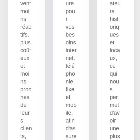
vent
ure
ateu
moi
pou
rs
ns
r
hist
réac
vos
oriq
tifs,
bes
ues
plus
oins
et
coût
inter
loca
eux
net,
ux,
et
télé
ce
moi
pho
qui
ns
nie
nou
proc
fixe
s
hes
et
per
de
mob
met
leur
ile,
d'av
s
afin
oir
clien
d'as
une
ts,
sure
plus