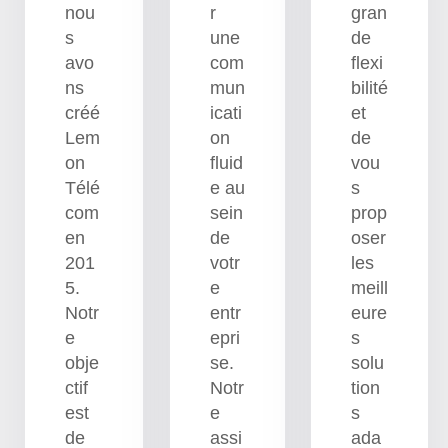
nou
r
gran
s
une
de
avo
com
flexi
ns
mun
bilité
créé
icati
et
Lem
on
de
on
fluid
vou
Télé
e au
s
com
sein
prop
en
de
oser
201
votr
les
5.
e
meill
Notr
entr
eure
e
epri
s
obje
se.
solu
ctif
Notr
tion
est
e
s
de
assi
ada