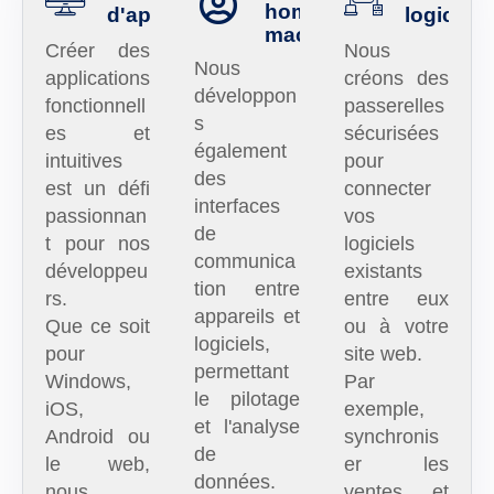
homme-
d'applications
logiciell
machine
Créer des
Nous
Nous
applications
créons des
développon
fonctionnell
passerelles
s
es et
sécurisées
également
intuitives
pour
des
est un défi
connecter
interfaces
passionnan
vos
de
t pour nos
logiciels
communica
développeu
existants
tion entre
rs.
entre eux
appareils et
Que ce soit
ou à votre
logiciels,
pour
site web.
permettant
Windows,
Par
le pilotage
iOS,
exemple,
et l'analyse
Android ou
synchronis
de
le web,
er les
données.
nous
ventes et