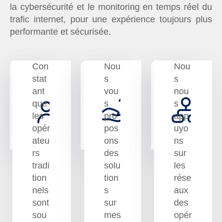
la cybersécurité et le monitoring en temps réel du
trafic internet, pour une expérience toujours plus
performante et sécurisée.
Con
Nou
Nou
stat
s
s
ant
vou
nou
Qui
Que
C
que
s
s
sommes-
proposons-
p
les
pro
app
nous?
nous?
n
opér
pos
uyo
ateu
ons
ns
rs
des
sur
tradi
solu
les
tion
tion
rése
nels
s
aux
sont
sur
des
sou
mes
opér