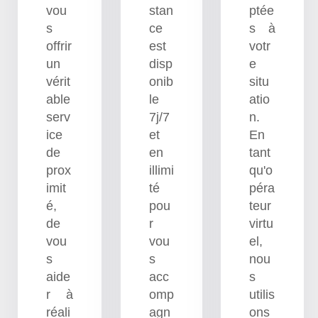
vou
stan
ptée
s
ce
s à
offrir
est
votr
un
disp
e
vérit
onib
situ
able
le
atio
serv
7j/7
n.
ice
et
En
de
en
tant
prox
illimi
qu'o
imit
té
péra
é,
pou
teur
de
r
virtu
vou
vou
el,
s
s
nou
aide
acc
s
r à
omp
utilis
réali
agn
ons