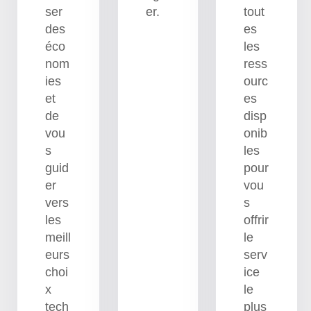
ser
er.
tout
des
es
éco
les
nom
ress
ies
ourc
et
es
de
disp
vou
onib
s
les
guid
pour
er
vou
vers
s
les
offrir
meill
le
eurs
serv
choi
ice
x
le
tech
plus