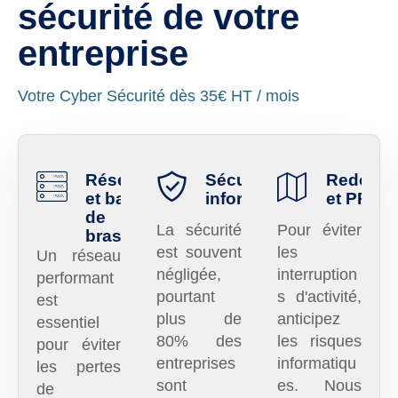
sécurité de votre
entreprise
Votre Cyber Sécurité dès 35€ HT / mois
Réseaux
Sécurité
Redond
et baies
informatique
et PRA
de
La sécurité
Pour éviter
brassage
est souvent
les
Un réseau
négligée,
interruption
performant
pourtant
s d'activité,
est
plus de
anticipez
essentiel
80% des
les risques
pour éviter
entreprises
informatiqu
les pertes
sont
es. Nous
de