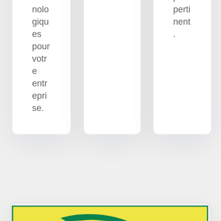
nolo
perti
giqu
nent
es
.
pour
votr
e
entr
epri
se.