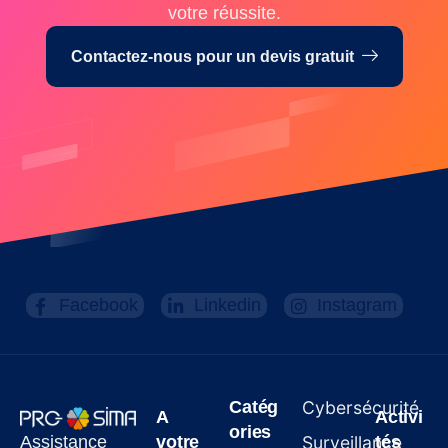
votre réussite.
Contactez-nous pour un devis gratuit
Facebook
Linkedin
Instagram
Catég
Cybersécurité
A
Activi
ories
Assistance
votre
Surveillance
tés