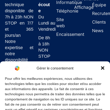
Informatique
technique
écout
Équipe
Affichage
disponible de
e
Téléphonie
Recrute
7h à 23h NON
Du
Site
Clients
STOP en 7/7
Lundi au
web
et 365
Vendredi
News
Encaissement
jours/an
De 8h
Notre
à 18h
expertise et
NON
notre
STOP
disponibilité
7j/7
Gérer le consentement
garantissent
un service de
Pour offrir les meilleures expériences, nous utilisons des
technologies telles que les cookies pour stocker et/ou accéder
qualité à un
aux informations des appareils. Le fait de consentir à ces
juste prix.
technologies nous permettra de traiter des données telles que le
comportement de navigation ou les ID uniques sur ce site. Le
fait de ne pas consentir ou de retirer son consentement peut
avoir un effet négatif sur certaines caractéristiques et fonctions.