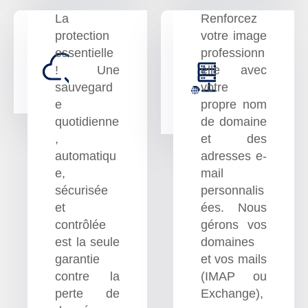
La
Renforcez
protection
votre image
essentielle
professionn
Sauvegarde
Héber
! Une
elle avec
en ligne
domain
sauvegard
votre
mails
e
propre nom
quotidienne
de domaine
,
et des
automatiqu
adresses e-
e,
mail
sécurisée
personnalis
et
ées. Nous
contrôlée
gérons vos
est la seule
domaines
garantie
et vos mails
contre la
(IMAP ou
perte de
Exchange),