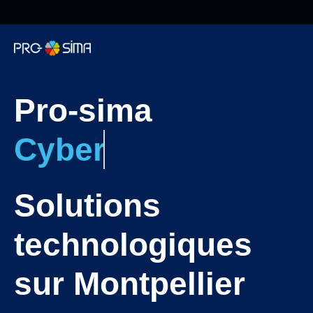
Pro-sima, on
recrute!
Informatique
Pro-sima
Cybersécurité
Cybersécurité
Téléphonie
Solutions
Web
technologiques
Encaissement
sur Montpellier
Surveillance