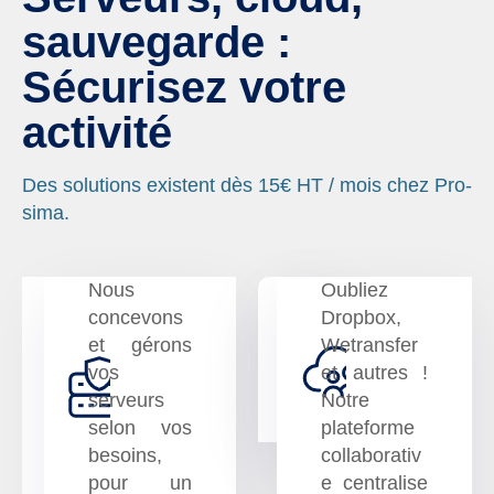
sauvegarde :
Sécurisez votre
activité
Des solutions existent dès 15€ HT / mois chez Pro-
sima.
Nous
Oubliez
concevons
Dropbox,
et gérons
Wetransfer
Serveurs
Cloud
vos
et autres !
sur
collabo
serveurs
Notre
mesure
selon vos
plateforme
besoins,
collaborativ
pour un
e centralise