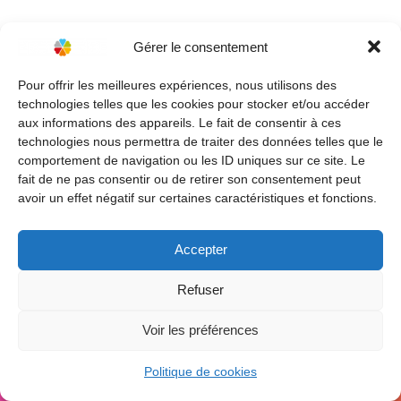
Gérer le consentement
Pour offrir les meilleures expériences, nous utilisons des
technologies telles que les cookies pour stocker et/ou accéder
aux informations des appareils. Le fait de consentir à ces
technologies nous permettra de traiter des données telles que le
comportement de navigation ou les ID uniques sur ce site. Le
fait de ne pas consentir ou de retirer son consentement peut
avoir un effet négatif sur certaines caractéristiques et fonctions.
Assistance 7/7
Devis en 72h
Nous vous offrons
Accepter
une évaluation
Refuser
gracieuse de votre
Voir les préférences
projet,
Politique de cookies
sans engagement de