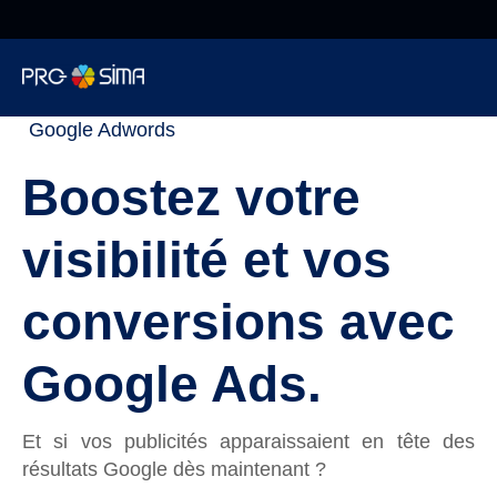
De 8h à 18h NON
STOP
Pro-sima
»
Agence Web
»
Référencement
»
Informatique
Google Adwords
Boostez votre
Cybersécurité
visibilité et vos
Téléphonie
conversions avec
Web
Google Ads.
Encaissement
Et si vos publicités apparaissaient en tête des
résultats Google dès maintenant ?
Surveillance