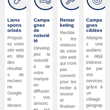
Liens
Campa
Remar
Campa
spons
gnes
keting
gnes
orisés
de
ciblées
Recible
notorié
Propuls
Atteigne
z les
té
ez votre
z une
visiteurs
Dévelop
site web
audienc
de votre
pez la
en tête
e déjà
site web
notoriét
des
intéress
qui n'ont
é de
résultat
ée par
pas
votre
s de
vos
converti
marque
recherc
services
pour les
en
he
grâce à
inciter à
diffusan
Google
un
revenir
t vos
et
ciblage
et
annonc
devanc
géograp
finaliser
es sur