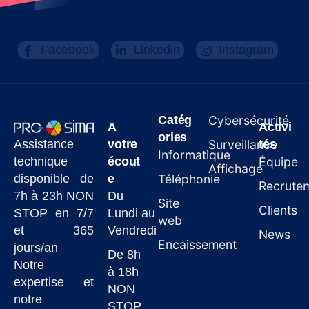
Facebook
Linkedin
Instagram
Catég
Cybersécurité
A
Activi
ories
Assistance
votre
Surveillance
tés
Informatique
technique
écout
Équipe
Affichage
disponible de
e
Téléphonie
Recrute
7h à 23h NON
Du
Site
Clients
STOP en 7/7
Lundi au
web
et 365
Vendredi
News
Encaissement
jours/an
De 8h
Notre
à 18h
expertise et
NON
notre
STOP