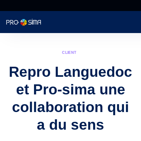
De 8h à 18h NO
STOP
Informatique
CLIENT
Cybersécurité
Repro Languedoc
Téléphonie
et Pro-sima une
Web
collaboration qui
Encaissement
a du sens
Surveillance