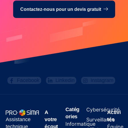
Contactez-nous pour un devis gratuit
Facebook
Linkedin
Instagram
Catég
Cybersécurité
A
Activi
ories
Assistance
votre
Surveillance
tés
Informatique
technique
écout
Équipe