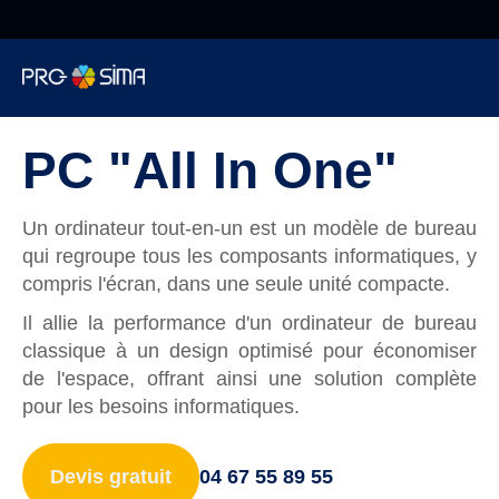
De 8h à 18h NON
STOP
Pro-sima
»
Informatique
»
AIO
Informatique
PC "All In One"
Cybersécurité
Un ordinateur tout-en-un est un modèle de bureau
qui regroupe tous les composants informatiques, y
Téléphonie
compris l'écran, dans une seule unité compacte.
Il allie la performance d'un ordinateur de bureau
Web
classique à un design optimisé pour économiser
de l'espace, offrant ainsi une solution complète
pour les besoins informatiques.
Encaissement
Devis gratuit
04 67 55 89 55
Surveillance