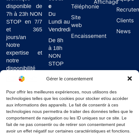
Affichage
disponible de
e
Téléphonie
Recrute
7h à 23h NON
Du
Site
Clients
STOP en 7/7
Lundi au
web
et 365
Vendredi
News
Encaissement
jours/an
De 8h
Notre
à 18h
expertise et
NON
notre
STOP
disponibilité
7j/7
Gérer le consentement
garantissent
un service de
Pour offrir les meilleures expériences, nous utilisons des
technologies telles que les cookies pour stocker et/ou accéder
qualité à un
aux informations des appareils. Le fait de consentir à ces
juste prix.
technologies nous permettra de traiter des données telles que le
comportement de navigation ou les ID uniques sur ce site. Le
fait de ne pas consentir ou de retirer son consentement peut
avoir un effet négatif sur certaines caractéristiques et fonctions.
Conditions Générales
–
Politique de confidentialité