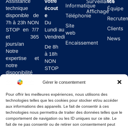
Assistance
votre
Surveillance
tés
Informatique
technique
écout
Équipe
Affichage
disponible de
e
Téléphonie
Recrute
7h à 23h NON
Du
Site
Clients
STOP en 7/7
Lundi au
web
et 365
Vendredi
News
Encaissement
jours/an
De 8h
Notre
à 18h
expertise et
NON
notre
STOP
disponibilité
7j/7
Gérer le consentement
garantissent
un service de
Pour offrir les meilleures expériences, nous utilisons des
technologies telles que les cookies pour stocker et/ou accéder
qualité à un
aux informations des appareils. Le fait de consentir à ces
juste prix.
technologies nous permettra de traiter des données telles que le
comportement de navigation ou les ID uniques sur ce site. Le
fait de ne pas consentir ou de retirer son consentement peut