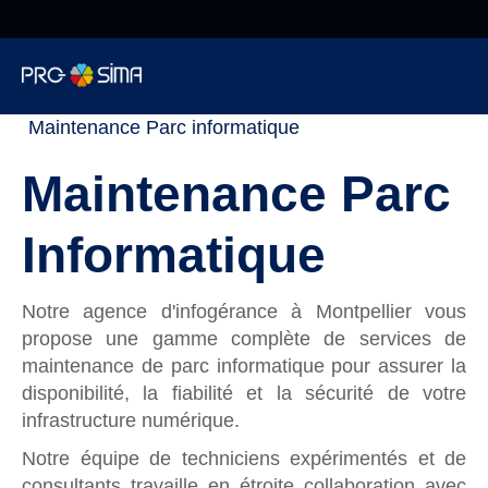
De 8h à 18h NON
STOP
Pro-sima
»
Informatique
»
Infogérance
»
Informatique
Maintenance Parc informatique
Maintenance Parc
Cybersécurité
Informatique
Téléphonie
Notre agence d'infogérance à Montpellier vous
Web
propose une gamme complète de services de
maintenance de parc informatique pour assurer la
disponibilité, la fiabilité et la sécurité de votre
Encaissement
infrastructure numérique.
Notre équipe de techniciens expérimentés et de
Surveillance
consultants travaille en étroite collaboration avec