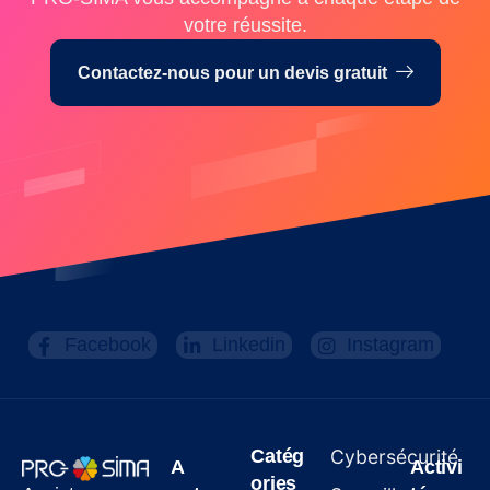
votre réussite.
Contactez-nous pour un devis gratuit
Facebook
Linkedin
Instagram
Catég
Cybersécurité
A
Activi
ories