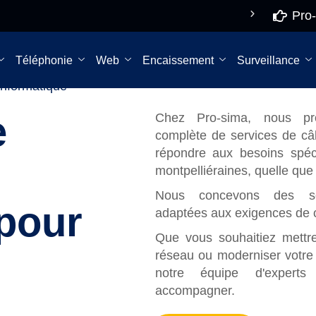
Pro-
De 8h à 18h NON
Pro-
STOP
re
Téléphonie
Web
Encaissement
Surveillance
informatique
e
Chez Pro-sima, nous p
complète de services de câ
répondre aux besoins spéci
montpelliéraines, quelle que s
Nous concevons des so
 pour
adaptées aux exigences de c
Que vous souhaitiez mettr
réseau ou moderniser votre i
notre équipe d'expert
accompagner.