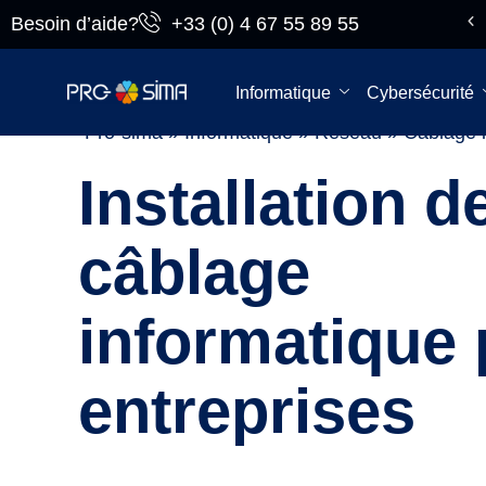
Besoin d’aide?
+33 (0) 4 67 55 89 55
Du lundi au
vendredi
Informatique
Cybersécurité
Pro-sima
»
Informatique
»
Réseau
»
Cablage 
Installation d
câblage
informatique
entreprises