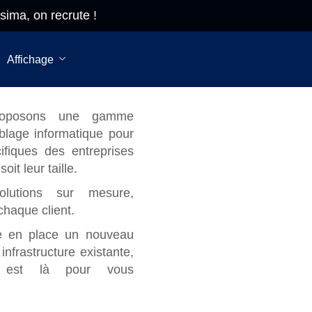
sima, on recrute !
sima, on
Du lundi 
crute!
vendredi
Affichage
roposons une gamme
blage informatique pour
fiques des entreprises
oit leur taille.
lutions sur mesure,
haque client.
e en place un nouveau
nfrastructure existante,
s est là pour vous