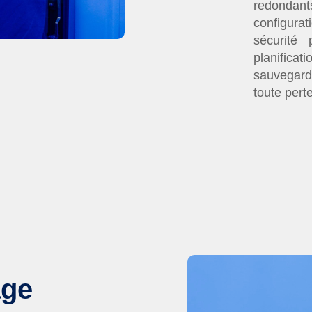
redondant
configura
sécurité
planific
sauvegard
toute pert
age