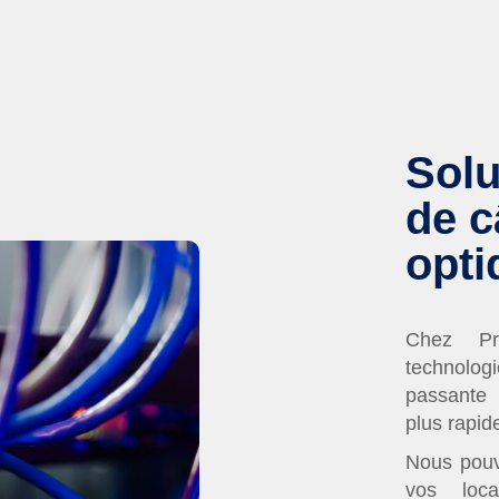
Solu
de c
opti
Chez Pr
technolog
passante 
plus rapid
Nous pouvo
vos loca