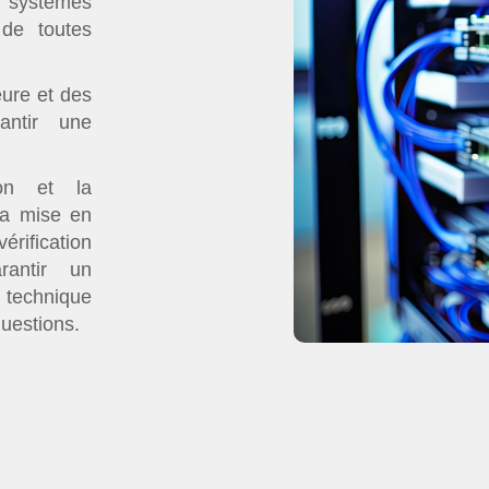
de systèmes
 de toutes
eure et des
antir une
ion et la
la mise en
érification
rantir un
 technique
questions.