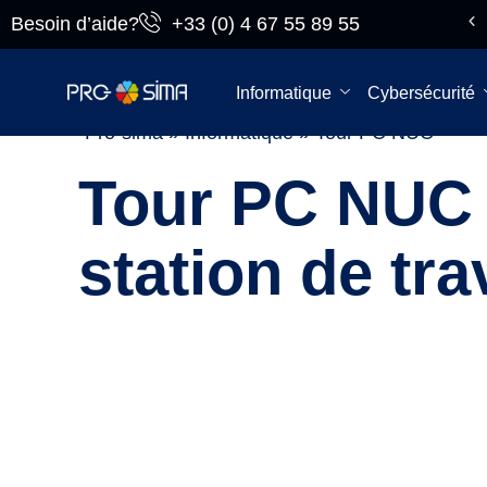
Besoin d’aide?
+33 (0) 4 67 55 89 55
Du lundi au
vendredi
Informatique
Cybersécurité
Pro-sima
»
Informatique
»
Tour PC NUC
Tour PC NUC 
station de tra