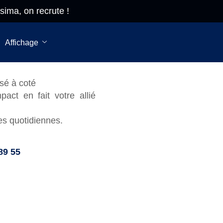
sima, on recrute !
Pro-sima, on
recrute!
Affichage
sé à coté
act en fait votre allié
es quotidiennes.
89 55