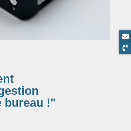
ent
 gestion
e bureau !"