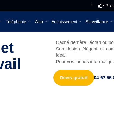
Pro-
De 8h à 18h NON
STOP
Téléphonie
Web
Encaissement
Surveillance
et
Caché derrière l’écran ou po
Son design élégant et comp
idéal
vail
Pour vos taches informatiqu
Devis gratuit
04 67 55 