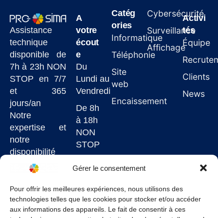
Catég
Cybersécurité
A
Activi
ories
Assistance
votre
Surveillance
tés
Informatique
technique
écout
Équipe
Affichage
disponible de
e
Téléphonie
Recrute
7h à 23h NON
Du
Site
Clients
STOP en 7/7
Lundi au
web
et 365
Vendredi
News
Encaissement
jours/an
De 8h
Notre
à 18h
expertise et
NON
notre
STOP
disponibilité
7j/7
Gérer le consentement
garantissent
un service de
Pour offrir les meilleures expériences, nous utilisons des
technologies telles que les cookies pour stocker et/ou accéder
qualité à un
aux informations des appareils. Le fait de consentir à ces
juste prix.