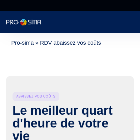
De 8h à 18h NON
STOP
Informatique
Pro-sima
»
RDV abaissez vos coûts
Cybersécurité
Téléphonie
Web
ABAISSEZ VOS COÛTS
Le meilleur quart
Encaissement
d'heure de votre
vie
Surveillance