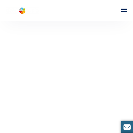
Sécurité informatique
Infogérance
Services hébergés
Sécurité
Réseau
Cybersécurité