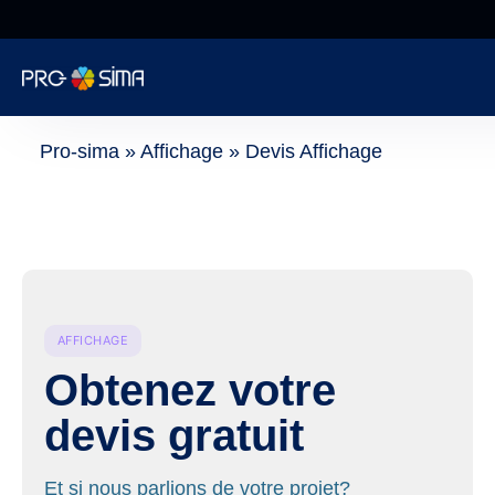
De 8h à 18h NON
STOP
Informatique
Pro-sima
»
Affichage
»
Devis Affichage
Cybersécurité
Téléphonie
Web
AFFICHAGE
Obtenez votre
Encaissement
devis gratuit
Surveillance
Et si nous parlions de votre projet?