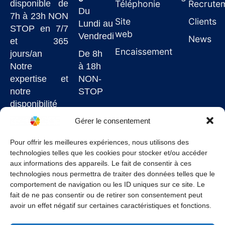
disponible de
Téléphonie
Recrute
Du
7h à 23h NON
Site
Clients
Lundi au
STOP en 7/7
web
Vendredi
News
et 365
Encaissement
jours/an
De 8h
Notre
à 18h
expertise et
NON-
notre
STOP
disponibilité
7j/7
Gérer le consentement
garantissent
un service de
Pour offrir les meilleures expériences, nous utilisons des
technologies telles que les cookies pour stocker et/ou accéder
qualité à un
aux informations des appareils. Le fait de consentir à ces
juste prix.
technologies nous permettra de traiter des données telles que le
comportement de navigation ou les ID uniques sur ce site. Le
fait de ne pas consentir ou de retirer son consentement peut
avoir un effet négatif sur certaines caractéristiques et fonctions.
Conditions Générales
–
Politique de confidentialité
–
Mentions légales
–
Politique de cookies
–