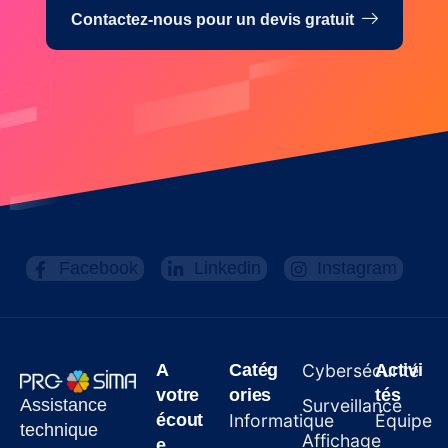
Contactez-nous pour un devis gratuit
Facebook
Linkedin
Instagram
A
Catég
Cybersécurité
Activi
votre
ories
tés
Assistance
Surveillance
écout
Informatique
Équipe
technique
Affichage
e