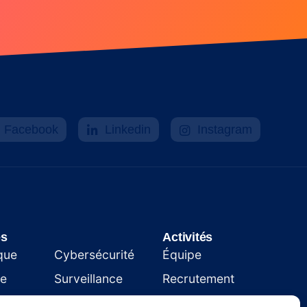
Facebook
Linkedin
Instagram
es
.
Activités
que
Cybersécurité
Équipe
ie
Surveillance
Recrutement
Affichage
Clients