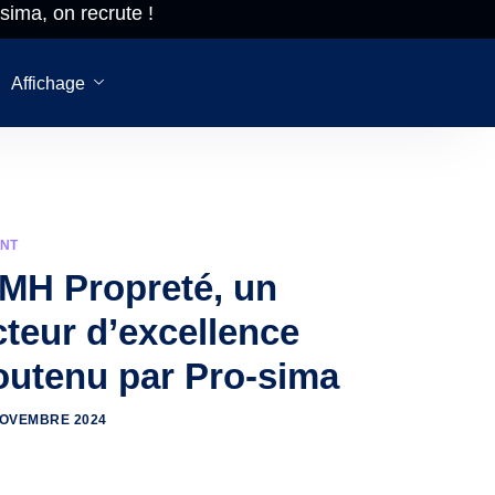
sima, on recrute !
à 18h NON
Pro-sima, o
STOP
recrute!
Affichage
ENT
MH Propreté, un
cteur d’excellence
outenu par Pro-sima
NOVEMBRE 2024