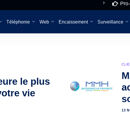
Pro-
Du lundi au
De 8h 
vendredi
Téléphonie
Web
Encaissement
Surveillance
CLI
M
eure le plus
a
votre vie
s
13 