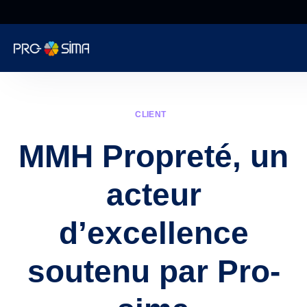
De 8h à 18h NON
STOP
Informatique
CLIENT
Cybersécurité
MMH Propreté, un
Téléphonie
acteur
Web
d’excellence
Encaissement
soutenu par Pro-
Surveillance