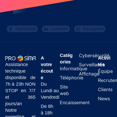
Facebook
Linkedin
Instagram
Catég
Cybersécurité
A
Activi
ories
Assistance
votre
Surveillance
tés
Informatique
technique
écout
Équipe
Affichage
disponible de
e
Téléphonie
Recrute
7h à 23h NON
Du
Site
Clients
STOP en 7/7
Lundi au
web
et 365
Vendredi
News
Encaissement
jours/an
De 8h
Notre
à 18h
expertise et