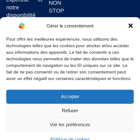
NON
notre
STOP
disponibilité
7j/7
Gérer le consentement
garantissent
un service de
Pour offrir les meilleures expériences, nous utilisons des
technologies telles que les cookies pour stocker et/ou accéder
qualité à un
aux informations des appareils. Le fait de consentir à ces
juste prix.
technologies nous permettra de traiter des données telles que le
comportement de navigation ou les ID uniques sur ce site. Le
fait de ne pas consentir ou de retirer son consentement peut
avoir un effet négatif sur certaines caractéristiques et fonctions.
Conditions Générales
–
Politique de confidentialité
–
Mentions légales
–
Politique de cookies
–
Conditions générales de vente
Accepter
Ce site est protégé par reCAPTCHA et les
Règles
Refuser
de confidentialité
et les
Conditions d’utilisation
de
Google s’appliquent.
Voir les préférences
©2025
Pro-sima Informatique
. Tous droits
réservés.
Politique de cookies