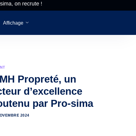
sima, on recrute !
h à 18h NON
Pro-sima, 
STOP
recrute!
Affichage
ENT
MH Propreté, un
cteur d’excellence
outenu par Pro-sima
NOVEMBRE 2024