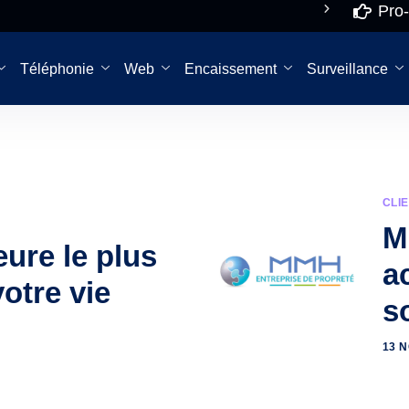
Pro-
Du lundi au
De 8
vendredi
Téléphonie
Web
Encaissement
Surveillance
CLI
M
eure le plus
a
votre vie
s
13 