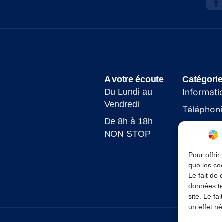
A votre écoute
Catégori
Du Lundi au
Informati
Vendredi
Téléphon
De 8h à 18h
Site web
NON STOP
Encaisse
Pour offrir
que les co
Le fait de
données te
site. Le f
un effet né