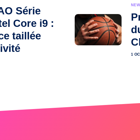
NEW
AO Série
P
el Core i9 :
d
e taillée
C
ivité
1 O